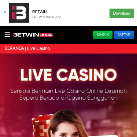
×
IBETWIN
Download
IBETWIN Mobile App
MASUK
DAFTAR
Live Casino
BERANDA