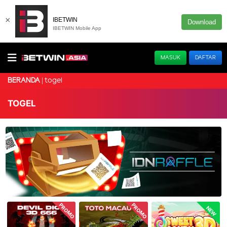
×
IBETWIN
Download
IBETWIN Mobile App
MASUK
DAFTAR
togel
BERANDA
TOGEL
PROMO
PROMO
NEW