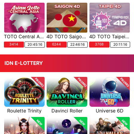
TOTO Central Asia
4D TOTO Saigon POOLS
4D TOTO Taipei POOLS
3414
6244
3768
20:45:15
22:46:15
20:11:15
IDN E-LOTTERY
PROMO
PROMO
PROMO
Roulette Trinity
Davinci Roller
Universe 6D
NEW
NEW
NEW