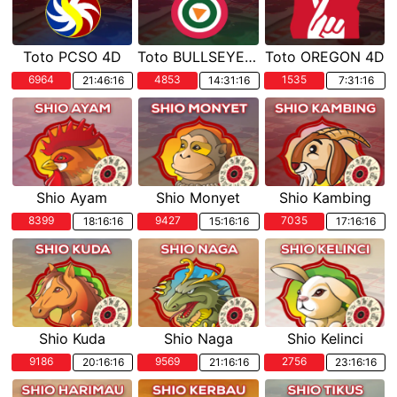
Toto PCSO 4D
Toto BULLSEYE 4D
Toto OREGON 4D
6964
4853
1535
21:46:15
14:31:15
7:31:15
Shio Ayam
Shio Monyet
Shio Kambing
8399
9427
7035
18:16:15
15:16:15
17:16:15
Shio Kuda
Shio Naga
Shio Kelinci
9186
9569
2756
20:16:15
21:16:15
23:16:15