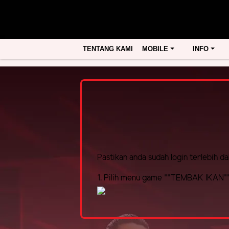
TENTANG KAMI
MOBILE
INFO
Pastikan anda sudah login terlebih d
1. Pilih menu game ""TEMBAK IKAN""