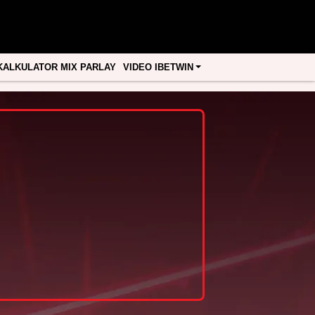
KALKULATOR MIX PARLAY
VIDEO IBETWIN